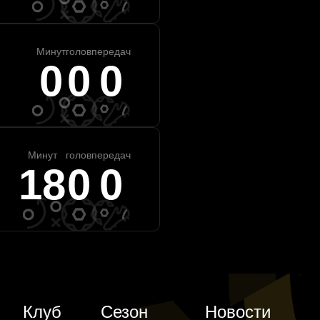
Минут
голов
передач
0
0
0
Минут
голов
передач
18
0
0
Клуб
Сезон
Новости