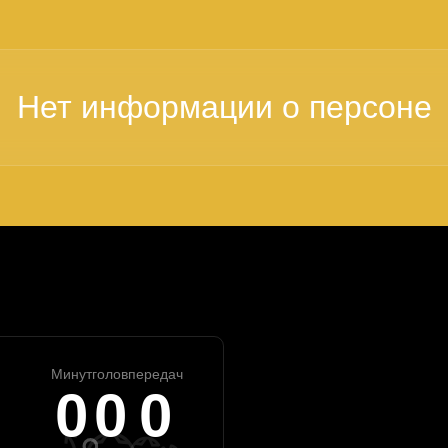
Минут
голов
передач
0
0
0