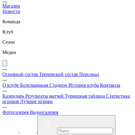
Магазин
Новости
Команда
Клуб
Сезон
Медиа
---
Основной состав
Тренерский состав
Персонал
---
О клубе
Болельщикам
Стадион
История клуба
Контакты
---
Календарь
Результаты матчей
Турнирная таблица
Статистика
игроков
Лучшие игроки
---
Фотогалерея
Видеогалерея