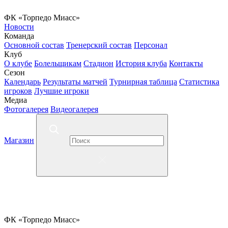
ФК «Торпедо Миасс»
Новости
Команда
Основной состав
Тренерский состав
Персонал
Клуб
О клубе
Болельщикам
Стадион
История клуба
Контакты
Сезон
Календарь
Результаты матчей
Турнирная таблица
Статистика
игроков
Лучшие игроки
Медиа
Фотогалерея
Видеогалерея
Магазин
ФК «Торпедо Миасс»