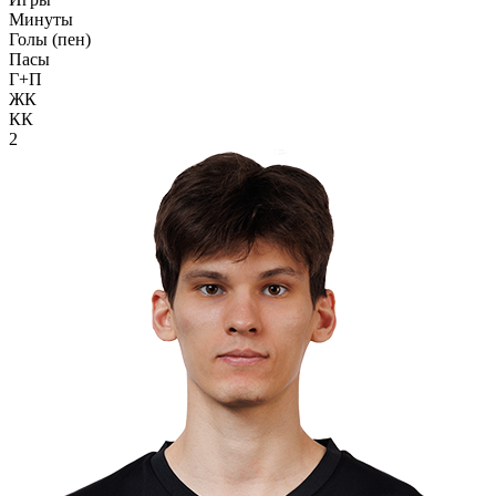
Минуты
Голы (пен)
Пасы
Г+П
ЖК
КК
2