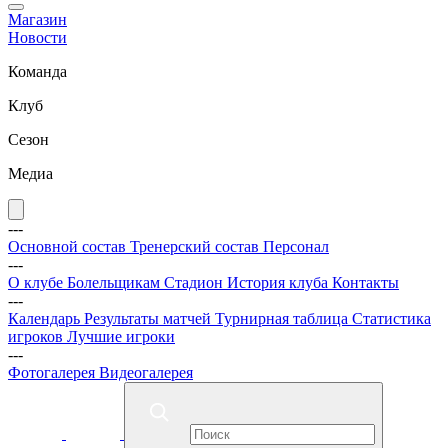
Магазин
Новости
Команда
Клуб
Сезон
Медиа
---
Основной состав
Тренерский состав
Персонал
---
О клубе
Болельщикам
Стадион
История клуба
Контакты
---
Календарь
Результаты матчей
Турнирная таблица
Статистика
игроков
Лучшие игроки
---
Фотогалерея
Видеогалерея