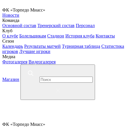
ФК «Торпедо Миасс»
Новости
Команда
Основной состав
Тренерский состав
Персонал
Клуб
О клубе
Болельщикам
Стадион
История клуба
Контакты
Сезон
Календарь
Результаты матчей
Турнирная таблица
Статистика
игроков
Лучшие игроки
Медиа
Фотогалерея
Видеогалерея
Магазин
ФК «Торпедо Миасс»