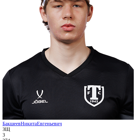
Бакшеев
Никита
Евгеньевич
ЗЩ
3