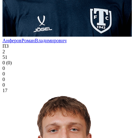
Анферов
Роман
Владимирович
ПЗ
2
51
0 (0)
0
0
0
0
17