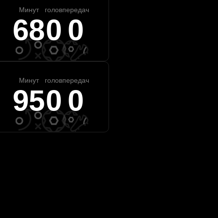
Минут
голов
передач
68
0
0
Минут
голов
передач
95
0
0