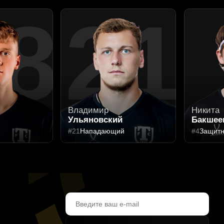
8
21
Владимир
Никита
Ульяновский
Бакшее
к
#21
Нападающий
#4
Защитн