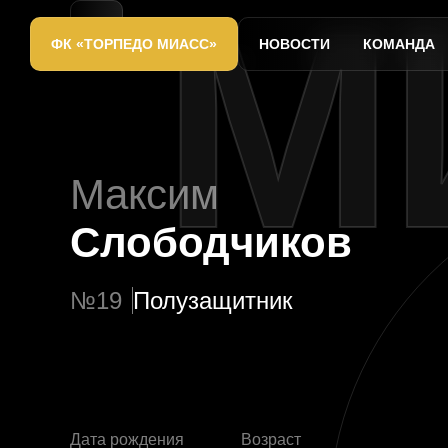
М
ФК «ТОРПЕДО МИАСС»
НОВОСТИ
КОМАНДА
Максим
Слободчиков
№19
Полузащитник
Дата рождения
Возраст