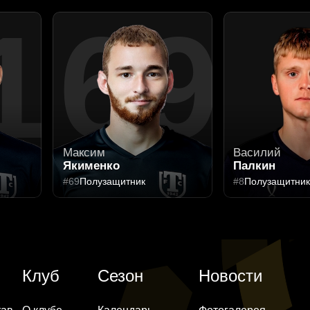
1
69
Максим
Василий
Якименко
Палкин
#69
Полузащитник
#8
Полузащитни
Клуб
Сезон
Новости