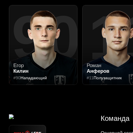
90
1
Егор
Роман
Килин
Анферов
#90
Нападающий
#11
Полузащитник
Команда