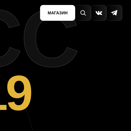
СС
МАГАЗИН
19