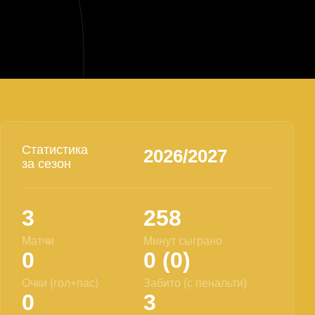
Статистика
2026/2027
за сезон
3
258
Матчи
Минут сыграно
0
0 (0)
Очки (гол+пас)
Забито (с пенальти)
0
3