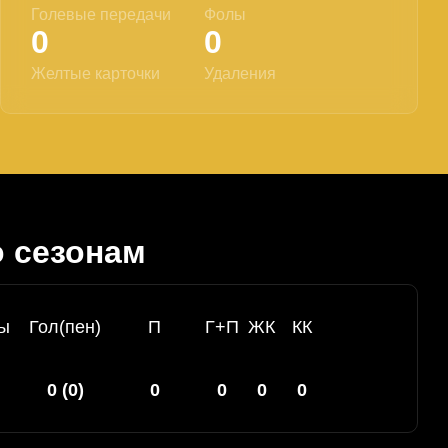
Голевые передачи
Фолы
0
0
Желтые карточки
Удаления
о сезонам
ы
Гол(пен)
П
Г+П
ЖК
КК
0 (0)
0
0
0
0