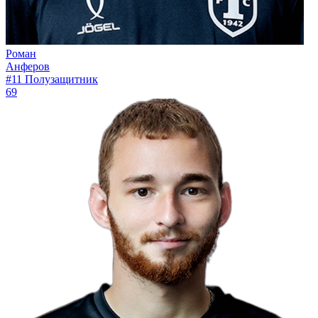
Роман
Анферов
#11
Полузащитник
69