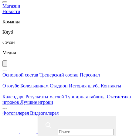
Магазин
Новости
Команда
Клуб
Сезон
Медиа
---
Основной состав
Тренерский состав
Персонал
---
О клубе
Болельщикам
Стадион
История клуба
Контакты
---
Календарь
Результаты матчей
Турнирная таблица
Статистика
игроков
Лучшие игроки
---
Фотогалерея
Видеогалерея