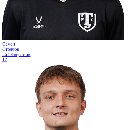
Семен
Столбов
#61
Защитник
17