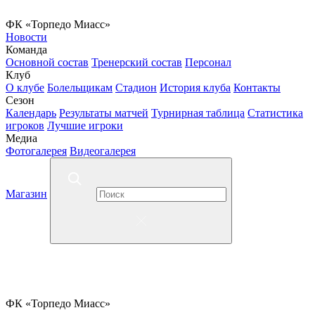
ФК «Торпедо Миасс»
Новости
Команда
Основной состав
Тренерский состав
Персонал
Клуб
О клубе
Болельщикам
Стадион
История клуба
Контакты
Сезон
Календарь
Результаты матчей
Турнирная таблица
Статистика
игроков
Лучшие игроки
Медиа
Фотогалерея
Видеогалерея
Магазин
ФК «Торпедо Миасс»