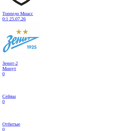
Торпедо Миасс
0:1
25.07.26
Зенит-2
Минут
0
Сейвы
0
Отбитые
0