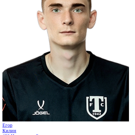
Егор
Килин