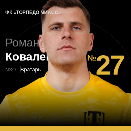
ФК «ТОРПЕДО МИАСС»
Роман
27
Ковалев
№27
Вратарь