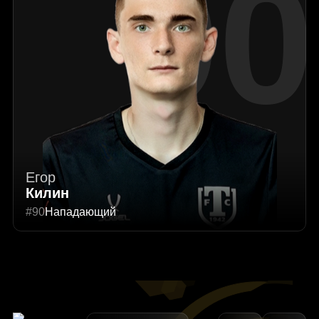
90
Егор
Килин
#90
Нападающий