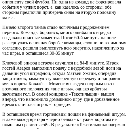
оппоненту свой футбол. Ни одна из команд не форсировала
события у чужих ворот, а, как казалось со стороны, обе
стороны предпочли приберечь силы на вторую половину
матча.
Начало второго тайма стало логичным продолжением
первого. Команды боролись, много ошибались и редко
создавали опасные моменты. После 60-й минуты на поле
развернулась основная борьба: команды, словно по взаимному
согласию, решили выплеснуть всю энергию, накопленную за
час игры, в оставшиеся 30-35 минут.
Ключевой эпизод встречи случился на 84-й минуте. Игрок
гостей Азаров выполнил подачу с неудобной левой ноги на
дальний угол штрафной, откуда Матвей Ужгин, опередив
защитников, замкнул эту выверенную передачу и направил
мяч в ворота Ковалёва. Момент выглядел спорным из-за
возможного положения «вне игры», однако арбитры
засчитали гол. В самой концовке «Текстильщик» вышел
вперёд, что напомнило домашнюю игру, где в добавленное
время отличился игрок «Торпедо».
В оставшееся время торпедовцы пошли на финальный штурм,
и даже выход вратаря «чёрно-белых» к чужим воротам не
помог им сравнять счёт. В результате «Текстильщик» одержал