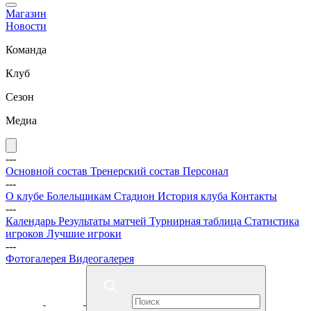
Магазин
Новости
Команда
Клуб
Сезон
Медиа
---
Основной состав
Тренерский состав
Персонал
---
О клубе
Болельщикам
Стадион
История клуба
Контакты
---
Календарь
Результаты матчей
Турнирная таблица
Статистика
игроков
Лучшие игроки
---
Фотогалерея
Видеогалерея