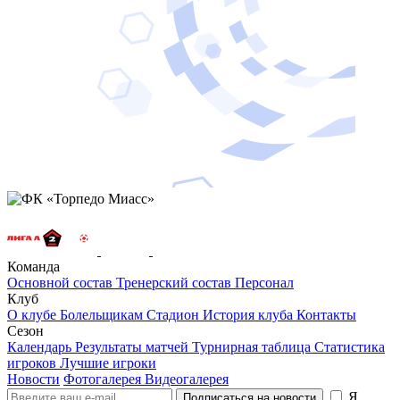
Команда
Основной состав
Тренерский состав
Персонал
Клуб
О клубе
Болельщикам
Стадион
История клуба
Контакты
Сезон
Календарь
Результаты матчей
Турнирная таблица
Статистика
игроков
Лучшие игроки
Новости
Фотогалерея
Видеогалерея
Я
Подписаться на новости