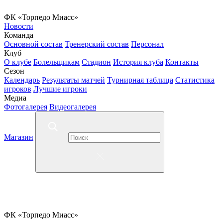
ФК «Торпедо Миасс»
Новости
Команда
Основной состав
Тренерский состав
Персонал
Клуб
О клубе
Болельщикам
Стадион
История клуба
Контакты
Сезон
Календарь
Результаты матчей
Турнирная таблица
Статистика
игроков
Лучшие игроки
Медиа
Фотогалерея
Видеогалерея
Магазин
ФК «Торпедо Миасс»