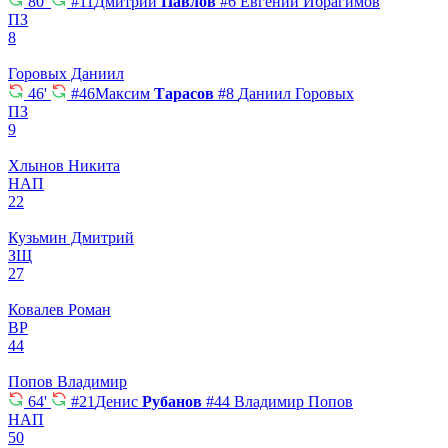
80'
#11
Дмитрий
Павлов
#6
Евгений Ибрагимов
ПЗ
8
Горовых Даниил
46'
#46
Максим
Тарасов
#8
Даниил Горовых
ПЗ
9
Хлынов Никита
НАП
22
Кузьмин Дмитрий
ЗЩ
27
Ковалев Роман
ВР
44
Попов Владимир
64'
#21
Денис
Рубанов
#44
Владимир Попов
НАП
50