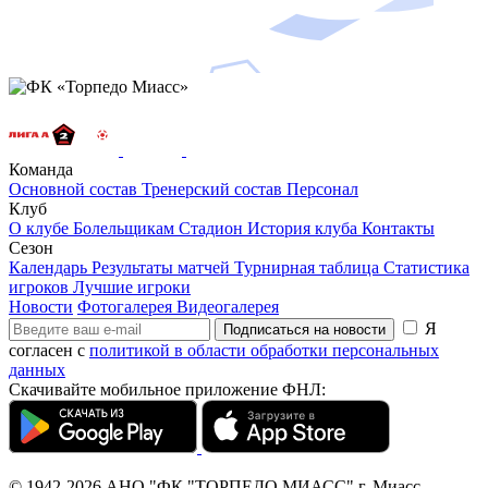
Команда
Основной состав
Тренерский состав
Персонал
Клуб
О клубе
Болельщикам
Стадион
История клуба
Контакты
Сезон
Календарь
Результаты матчей
Турнирная таблица
Статистика
игроков
Лучшие игроки
Новости
Фотогалерея
Видеогалерея
Я
Подписаться на новости
согласен с
политикой в области обработки персональных
данных
Скачивайте мобильное приложение ФНЛ:
© 1942-2026
АНО "ФК "ТОРПЕДО МИАСС"
г. Миасс