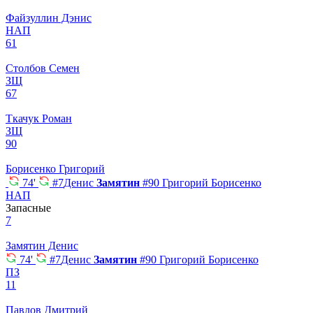
Файзуллин Дэнис
НАП
61
Столбов Семен
ЗЩ
67
Ткачук Роман
ЗЩ
90
Борисенко Григорий
74'
#7
Денис
Замятин
#90
Григорий Борисенко
НАП
Запасные
7
Замятин Денис
74'
#7
Денис
Замятин
#90
Григорий Борисенко
ПЗ
11
Павлов Дмитрий