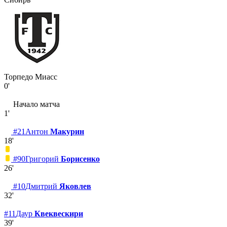
Торпедо Миасс
0'
Начало матча
1'
#21
Антон
Макурин
18'
#90
Григорий
Борисенко
26'
#10
Дмитрий
Яковлев
32'
#11
Даур
Квеквескири
39'