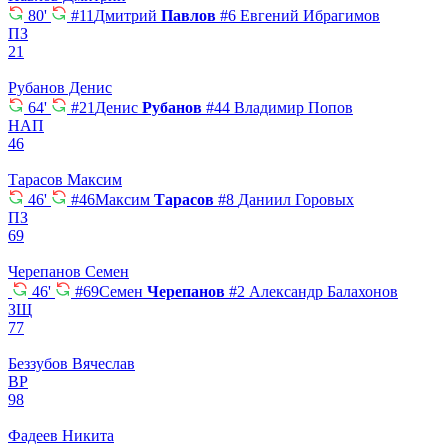
80'
#11
Дмитрий
Павлов
#6
Евгений Ибрагимов
ПЗ
21
Рубанов Денис
64'
#21
Денис
Рубанов
#44
Владимир Попов
НАП
46
Тарасов Максим
46'
#46
Максим
Тарасов
#8
Даниил Горовых
ПЗ
69
Черепанов Семен
46'
#69
Семен
Черепанов
#2
Александр Балахонов
ЗЩ
77
Беззубов Вячеслав
ВР
98
Фадеев Никита