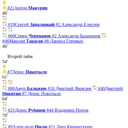
#21
Антон
Макурин
46'
#19
Сергей
Запалацкий
#2
Александр Елисеев
#69
Семен
Черепанов
#2
Александр Балахонов
#46
Максим
Тарасов
#8
Даниил Горовых
46’
Второй тайм
54'
#7
Денис
Покотыло
61'
#80
Амур
Балкизов
#10
Дмитрий Яковлев
#40
Дмитрий
Никитин
#7
Денис Покотыло
64'
#21
Денис
Рубанов
#44
Владимир Попов
70'
#9
Александр
Носов
#11
Даур Квеквескири