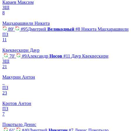
Караев Максим
ЗЩ
8
Мацхарашвили Никита
89'
#95
Дмитрий
Великодный
#8
Никита Мацхарашвили
ПЗ
11
Квеквескири Даур
70'
#9
Александр
Носов
#11
Даур Квеквескири
ЗЩ
21
Макурин Антон
ПЗ
23
Кротов Антон
ПЗ
7
Покотыло Денис
61'
#40
Дмитрий
Никитин
#7
Денис Покотыло