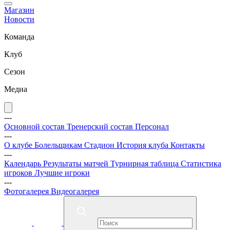
Магазин
Новости
Команда
Клуб
Сезон
Медиа
---
Основной состав
Тренерский состав
Персонал
---
О клубе
Болельщикам
Стадион
История клуба
Контакты
---
Календарь
Результаты матчей
Турнирная таблица
Статистика
игроков
Лучшие игроки
---
Фотогалерея
Видеогалерея