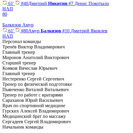
61'
#40
Дмитрий
Никитин
#7
Денис Покотыло
НАП
80
Балкизов Амур
61'
#80
Амур
Балкизов
#10
Дмитрий Яковлев
НАП
Персонал команды
Тренёв Виктор Владимирович
Главный тренер
Миронов Анатолий Викторович
Старший тренер
Комков Вячеслав Юрьевич
Главный тренер
Нестеренко Сергей Сергеевич
Тренер по физической подготовке
Пьянченко Виталий Витальевич
Тренер по работе с вратарями
Сараханов Юрий Васильевич
Врач по спортивной медицине
Гурских Алексей Владимирович
Медицинский брат по массажу
Сергадеев Сергей Владимирович
Начальник команды