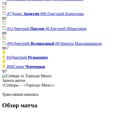
74'
#7
Денис
Замятин
#90
Григорий Борисенко
80'
#11
Дмитрий
Павлов
#6
Евгений Ибрагимов
89'
#95
Дмитрий
Великодный
#8
Никита Мацхарашвили
90+'
#4
Дмитрий
Редькович
#69
Семен
Черепанов
95’
Запись матча
«Сибирь» – «Торпедо Миасс»
Трансляция началась
Обзор матча