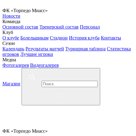
ФК «Торпедо Миасс»
Новости
Команда
Основной состав
Тренерский состав
Персонал
Клуб
О клубе
Болельщикам
Стадион
История клуба
Контакты
Сезон
Календарь
Результаты матчей
Турнирная таблица
Статистика
игроков
Лучшие игроки
Медиа
Фотогалерея
Видеогалерея
Магазин
ФК «Торпедо Миасс»