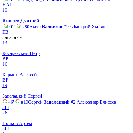
НАП
10
Яковлев Дмитрий
61'
#80
Амур
Балкизов
#10
Дмитрий Яковлев
ПЗ
Запасные
13
Косаревский Петр
ВР
16
Кармин Алексей
ВР
19
Запалацкий Сергей
46'
#19
Сергей
Запалацкий
#2
Александр Елисеев
ЗЩ
26
Попков Артем
ЗЩ