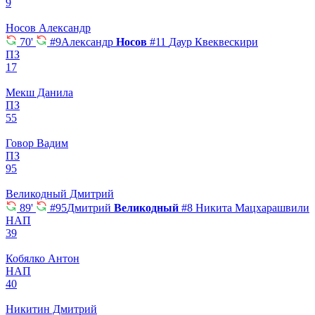
9
Носов Александр
70'
#9
Александр
Носов
#11
Даур Квеквескири
ПЗ
17
Мекш Данила
ПЗ
55
Говор Вадим
ПЗ
95
Великодный Дмитрий
89'
#95
Дмитрий
Великодный
#8
Никита Мацхарашвили
НАП
39
Кобялко Антон
НАП
40
Никитин Дмитрий