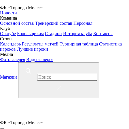
ФК «Торпедо Миасс»
Новости
Команда
Основной состав
Тренерский состав
Персонал
Клуб
О клубе
Болельщикам
Стадион
История клуба
Контакты
Сезон
Календарь
Результаты матчей
Турнирная таблица
Статистика
игроков
Лучшие игроки
Медиа
Фотогалерея
Видеогалерея
Магазин
ФК «Торпедо Миасс»