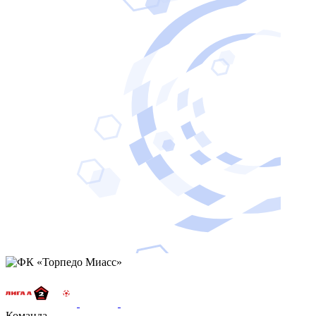
Команда