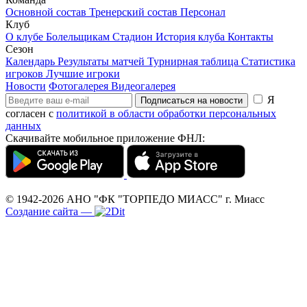
Основной состав
Тренерский состав
Персонал
Клуб
О клубе
Болельщикам
Стадион
История клуба
Контакты
Сезон
Календарь
Результаты матчей
Турнирная таблица
Статистика
игроков
Лучшие игроки
Новости
Фотогалерея
Видеогалерея
Я
Подписаться на новости
согласен с
политикой в области обработки персональных
данных
Скачивайте мобильное приложение ФНЛ:
© 1942-2026
АНО "ФК "ТОРПЕДО МИАСС"
г. Миасс
Создание сайта
—