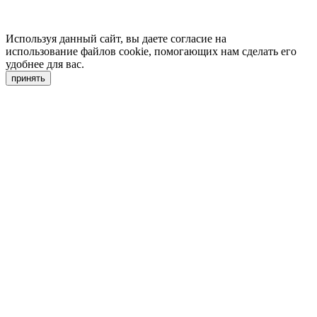
Используя данный сайт, вы даете согласие на
использование файлов cookie, помогающих нам сделать его
удобнее для вас.
принять