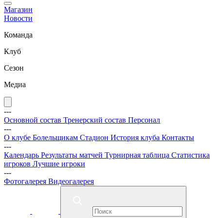
Магазин
Новости
Команда
Клуб
Сезон
Медиа
---
Основной состав
Тренерский состав
Персонал
---
О клубе
Болельщикам
Стадион
История клуба
Контакты
---
Календарь
Результаты матчей
Турнирная таблица
Статистика
игроков
Лучшие игроки
---
Фотогалерея
Видеогалерея