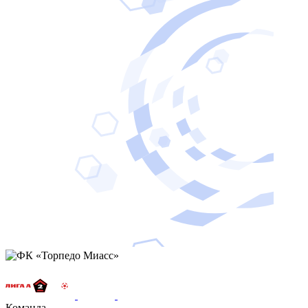
Команда