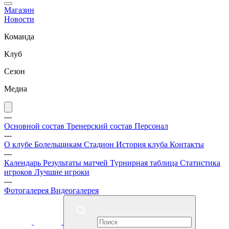
Магазин
Новости
Команда
Клуб
Сезон
Медиа
---
Основной состав
Тренерский состав
Персонал
---
О клубе
Болельщикам
Стадион
История клуба
Контакты
---
Календарь
Результаты матчей
Турнирная таблица
Статистика
игроков
Лучшие игроки
---
Фотогалерея
Видеогалерея