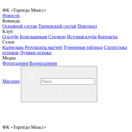
ФК «Торпедо Миасс»
Новости
Команда
Основной состав
Тренерский состав
Персонал
Клуб
О клубе
Болельщикам
Стадион
История клуба
Контакты
Сезон
Календарь
Результаты матчей
Турнирная таблица
Статистика
игроков
Лучшие игроки
Медиа
Фотогалерея
Видеогалерея
Магазин
ФК «Торпедо Миасс»