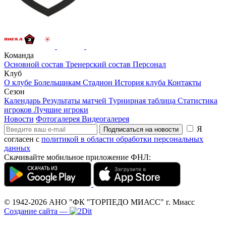
Команда
Основной состав
Тренерский состав
Персонал
Клуб
О клубе
Болельщикам
Стадион
История клуба
Контакты
Сезон
Календарь
Результаты матчей
Турнирная таблица
Статистика
игроков
Лучшие игроки
Новости
Фотогалерея
Видеогалерея
Я
Подписаться на новости
согласен с
политикой в области обработки персональных
данных
Скачивайте мобильное приложение ФНЛ:
© 1942-2026
АНО "ФК "ТОРПЕДО МИАСС"
г. Миасс
Создание сайта
—