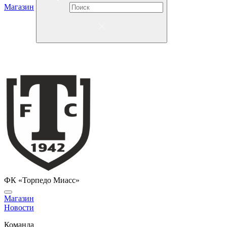
Магазин
ФК «Торпедо Миасс»
Магазин
Новости
Команда