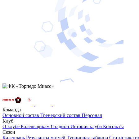
Команда
Основной состав
Тренерский состав
Персонал
Клуб
О клубе
Болельщикам
Стадион
История клуба
Контакты
Сезон
Календарь
Результаты матчей
Турнирная таблица
Статистика и