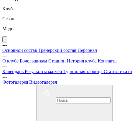
Клуб
Сезон
Медиа
---
Основной состав
Тренерский состав
Персонал
---
О клубе
Болельщикам
Стадион
История клуба
Контакты
---
Календарь
Результаты матчей
Турнирная таблица
Статистика и
---
Фотогалерея
Видеогалерея