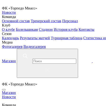
ФК «Торпедо Миасс»
Новости
Команда
Основной состав
Тренерский состав
Персонал
Клуб
О клубе
Болельщикам
Стадион
История клуба
Контакты
Сезон
Календарь
Результаты матчей
Турнирная таблица
Статистика и
Медиа
Фотогалерея
Видеогалерея
Магазин
ФК «Торпедо Миасс»
Магазин
Новости
Команда