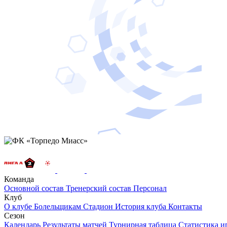
Команда
Основной состав
Тренерский состав
Персонал
Клуб
О клубе
Болельщикам
Стадион
История клуба
Контакты
Сезон
Календарь
Результаты матчей
Турнирная таблица
Статистика и