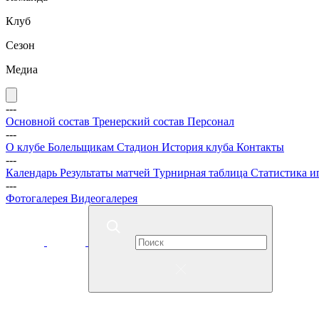
Клуб
Сезон
Медиа
---
Основной состав
Тренерский состав
Персонал
---
О клубе
Болельщикам
Стадион
История клуба
Контакты
---
Календарь
Результаты матчей
Турнирная таблица
Статистика и
---
Фотогалерея
Видеогалерея