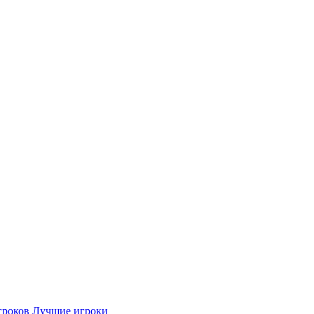
гроков
Лучшие игроки