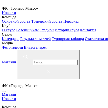
ФК «Торпедо Миасс»
Новости
Команда
Основной состав
Тренерский состав
Персонал
Клуб
О клубе
Болельщикам
Стадион
История клуба
Контакты
Сезон
Календарь
Результаты матчей
Турнирная таблица
Статистика и
Медиа
Фотогалерея
Видеогалерея
Магазин
ФК «Торпедо Миасс»
Магазин
Новости
Команда