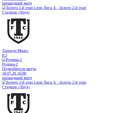
прошедший матч
Leon Лига А - Золото 2-й этап
Стадион «Труд»
Торпедо Миасс
0:3
Родина-2
Подробности матча
18.07.26
16:00
прошедший матч
Leon Лига А - Золото 2-й этап
Стадион «Труд»