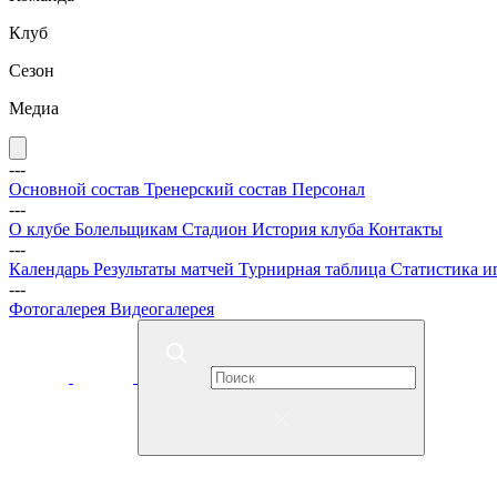
Клуб
Сезон
Медиа
---
Основной состав
Тренерский состав
Персонал
---
О клубе
Болельщикам
Стадион
История клуба
Контакты
---
Календарь
Результаты матчей
Турнирная таблица
Статистика и
---
Фотогалерея
Видеогалерея