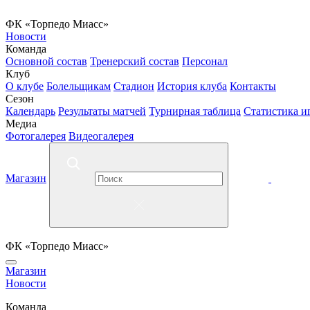
ФК «Торпедо Миасс»
Новости
Команда
Основной состав
Тренерский состав
Персонал
Клуб
О клубе
Болельщикам
Стадион
История клуба
Контакты
Сезон
Календарь
Результаты матчей
Турнирная таблица
Статистика и
Медиа
Фотогалерея
Видеогалерея
Магазин
ФК «Торпедо Миасс»
Магазин
Новости
Команда