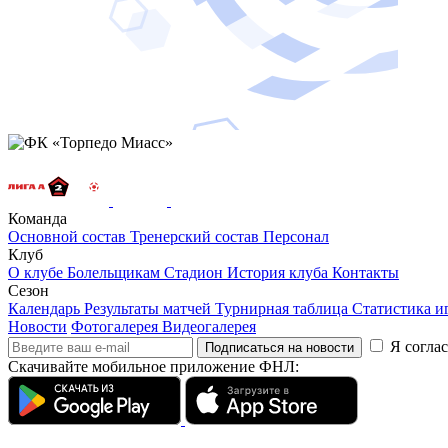
Команда
Основной состав
Тренерский состав
Персонал
Клуб
О клубе
Болельщикам
Стадион
История клуба
Контакты
Сезон
Календарь
Результаты матчей
Турнирная таблица
Статистика и
Новости
Фотогалерея
Видеогалерея
Я согла
Подписаться на новости
Скачивайте мобильное приложение ФНЛ: