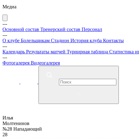
Медиа
---
Основной состав
Тренерский состав
Персонал
---
О клубе
Болельщикам
Стадион
История клуба
Контакты
---
Календарь
Результаты матчей
Турнирная таблица
Статистика и
---
Фотогалерея
Видеогалерея
Илья
Молтенинов
№28
Нападающий
28