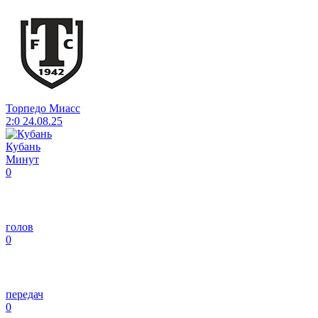
Торпедо Миасс
2:0
24.08.25
Кубань
Минут
0
голов
0
передач
0