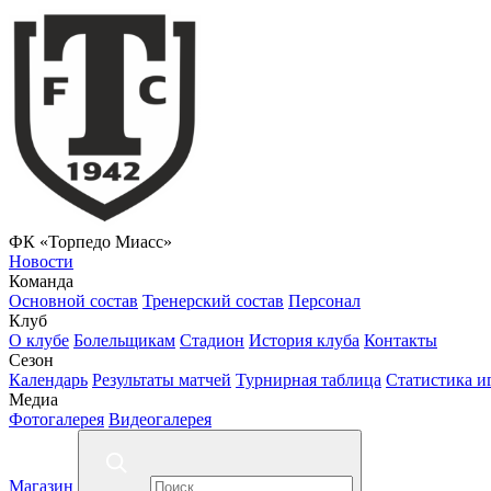
ФК «Торпедо Миасс»
Новости
Команда
Основной состав
Тренерский состав
Персонал
Клуб
О клубе
Болельщикам
Стадион
История клуба
Контакты
Сезон
Календарь
Результаты матчей
Турнирная таблица
Статистика и
Медиа
Фотогалерея
Видеогалерея
Магазин