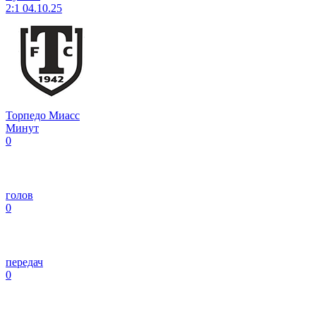
2:1
04.10.25
Торпедо Миасс
Минут
0
голов
0
передач
0