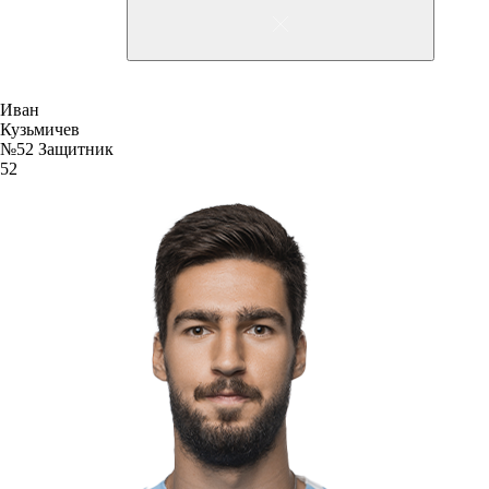
Иван
Кузьмичев
№52
Защитник
52