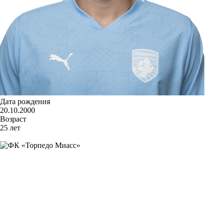
Дата рождения
20.10.2000
Возраст
25 лет