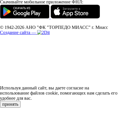
Скачивайте мобильное приложение ФНЛ:
© 1942-2026
АНО "ФК "ТОРПЕДО МИАСС"
г. Миасс
Создание сайта
—
Используя данный сайт, вы даете согласие на
использование файлов cookie, помогающих нам сделать его
удобнее для вас.
принять