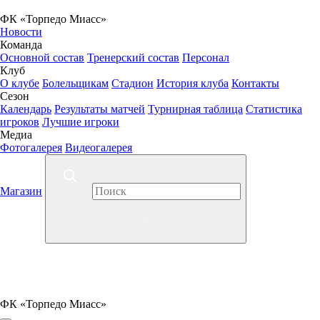
ФК «Торпедо Миасс»
Новости
Команда
Основной состав
Тренерский состав
Персонал
Клуб
О клубе
Болельщикам
Стадион
История клуба
Контакты
Сезон
Календарь
Результаты матчей
Турнирная таблица
Статистика
игроков
Лучшие игроки
Медиа
Фотогалерея
Видеогалерея
Магазин
ФК «Торпедо Миасс»