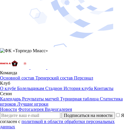
Команда
Основной состав
Тренерский состав
Персонал
Клуб
О клубе
Болельщикам
Стадион
История клуба
Контакты
Сезон
Календарь
Результаты матчей
Турнирная таблица
Статистика
игроков
Лучшие игроки
Новости
Фотогалерея
Видеогалерея
Подписаться на новости
Я
согласен с
политикой в области обработки персональных
данных