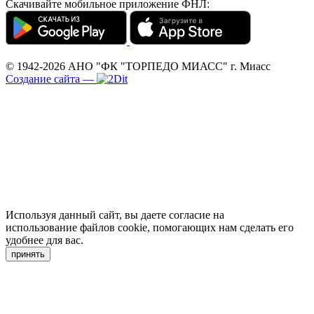
Скачивайте мобильное приложение ФНЛ:
© 1942-2026
АНО "ФК "ТОРПЕДО МИАСС"
г. Миасс
Создание сайта
—
Используя данный сайт, вы даете согласие на
использование файлов cookie, помогающих нам сделать его
удобнее для вас.
принять