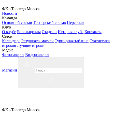
ФК «Торпедо Миасс»
Новости
Команда
Основной состав
Тренерский состав
Персонал
Клуб
О клубе
Болельщикам
Стадион
История клуба
Контакты
Сезон
Календарь
Результаты матчей
Турнирная таблица
Статистика
игроков
Лучшие игроки
Медиа
Фотогалерея
Видеогалерея
Магазин
ФК «Торпедо Миасс»