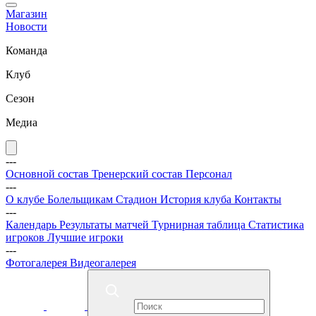
Магазин
Новости
Команда
Клуб
Сезон
Медиа
---
Основной состав
Тренерский состав
Персонал
---
О клубе
Болельщикам
Стадион
История клуба
Контакты
---
Календарь
Результаты матчей
Турнирная таблица
Статистика
игроков
Лучшие игроки
---
Фотогалерея
Видеогалерея