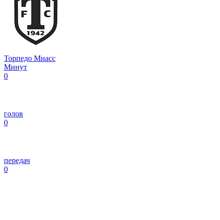
Торпедо Миасс
Минут
0
голов
0
передач
0