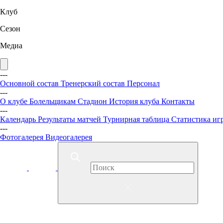
Клуб
Сезон
Медиа
---
Основной состав
Тренерский состав
Персонал
---
О клубе
Болельщикам
Стадион
История клуба
Контакты
---
Календарь
Результаты матчей
Турнирная таблица
Статистика иг
---
Фотогалерея
Видеогалерея