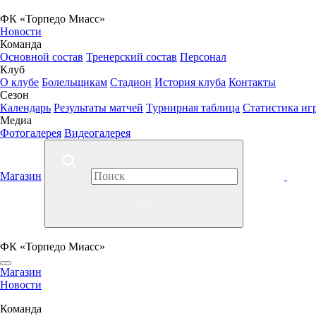
ФК «Торпедо Миасс»
Новости
Команда
Основной состав
Тренерский состав
Персонал
Клуб
О клубе
Болельщикам
Стадион
История клуба
Контакты
Сезон
Календарь
Результаты матчей
Турнирная таблица
Статистика иг
Медиа
Фотогалерея
Видеогалерея
Магазин
ФК «Торпедо Миасс»
Магазин
Новости
Команда