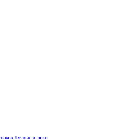
гроков
Лучшие игроки