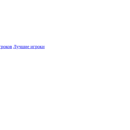
гроков
Лучшие игроки