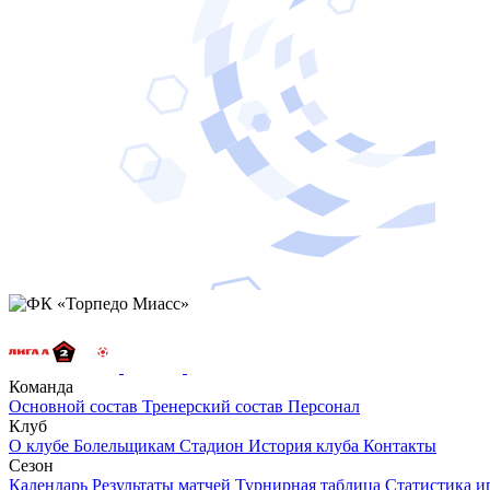
Команда
Основной состав
Тренерский состав
Персонал
Клуб
О клубе
Болельщикам
Стадион
История клуба
Контакты
Сезон
Календарь
Результаты матчей
Турнирная таблица
Статистика и