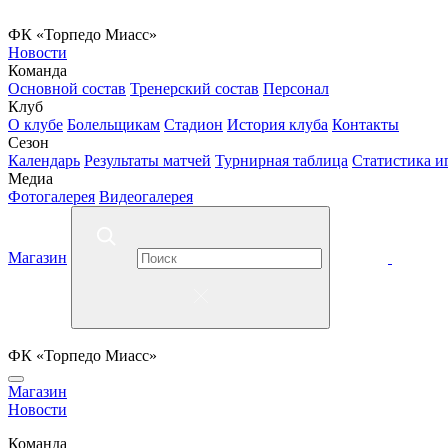
ФК «Торпедо Миасс»
Новости
Команда
Основной состав
Тренерский состав
Персонал
Клуб
О клубе
Болельщикам
Стадион
История клуба
Контакты
Сезон
Календарь
Результаты матчей
Турнирная таблица
Статистика и
Медиа
Фотогалерея
Видеогалерея
Магазин
ФК «Торпедо Миасс»
Магазин
Новости
Команда