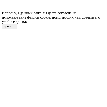
Используя данный сайт, вы даете согласие на
использование файлов cookie, помогающих нам сделать его
удобнее для вас.
принять