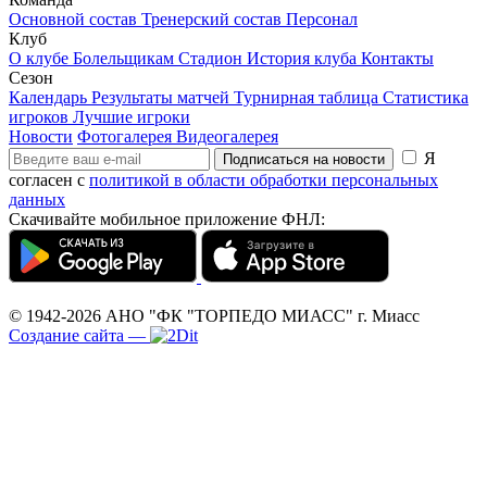
Основной состав
Тренерский состав
Персонал
Клуб
О клубе
Болельщикам
Стадион
История клуба
Контакты
Сезон
Календарь
Результаты матчей
Турнирная таблица
Статистика
игроков
Лучшие игроки
Новости
Фотогалерея
Видеогалерея
Я
Подписаться на новости
согласен с
политикой в области обработки персональных
данных
Скачивайте мобильное приложение ФНЛ:
© 1942-2026
АНО "ФК "ТОРПЕДО МИАСС"
г. Миасс
Создание сайта
—