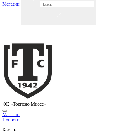
Магазин
ФК «Торпедо Миасс»
Магазин
Новости
Команда