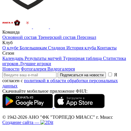
Команда
Основной состав
Тренерский состав
Персонал
Клуб
О клубе
Болельщикам
Стадион
История клуба
Контакты
Сезон
Календарь
Результаты матчей
Турнирная таблица
Статистика
игроков
Лучшие игроки
Новости
Фотогалерея
Видеогалерея
Я
Подписаться на новости
согласен с
политикой в области обработки персональных
данных
Скачивайте мобильное приложение ФНЛ:
© 1942-2026
АНО "ФК "ТОРПЕДО МИАСС"
г. Миасс
Создание сайта
—