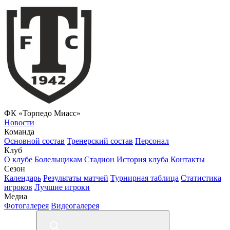
ФК «Торпедо Миасс»
Новости
Команда
Основной состав
Тренерский состав
Персонал
Клуб
О клубе
Болельщикам
Стадион
История клуба
Контакты
Сезон
Календарь
Результаты матчей
Турнирная таблица
Статистика
игроков
Лучшие игроки
Медиа
Фотогалерея
Видеогалерея