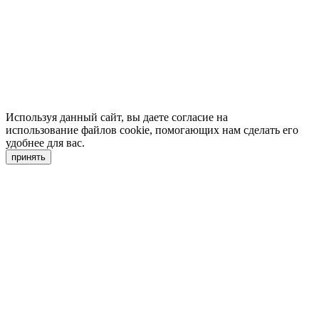
Используя данный сайт, вы даете согласие на
использование файлов cookie, помогающих нам сделать его
удобнее для вас.
принять