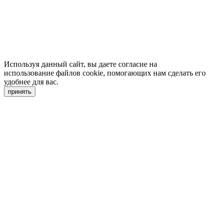
Используя данный сайт, вы даете согласие на
использование файлов cookie, помогающих нам сделать его
удобнее для вас.
принять