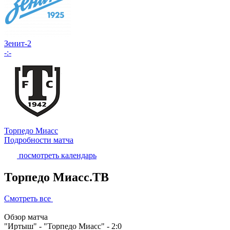
Зенит-2
-:-
Торпедо Миасс
Подробности матча
посмотреть календарь
Торпедо Миасс.
ТВ
Смотреть все
Обзор матча
"Иртыш" - "Торпедо Миасс" - 2:0