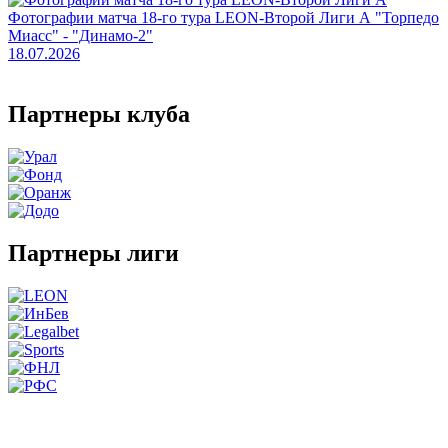
Фотографии матча 18-го тура LEON-Второй Лиги А "Торпедо
Миасс" - "Динамо-2"
18.07.2026
Партнеры клуба
Партнеры лиги