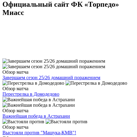
Официальный сайт ФК «Торпедо»
Миасс
Обзор матча
Завершаем сезон 25/26 домашний поражением
Обзор матча
Перестрелка в Домодедово
Обзор матча
Важнейшая победа в Астрахани
Обзор матча
Выстояли против "Машука-КМВ"!