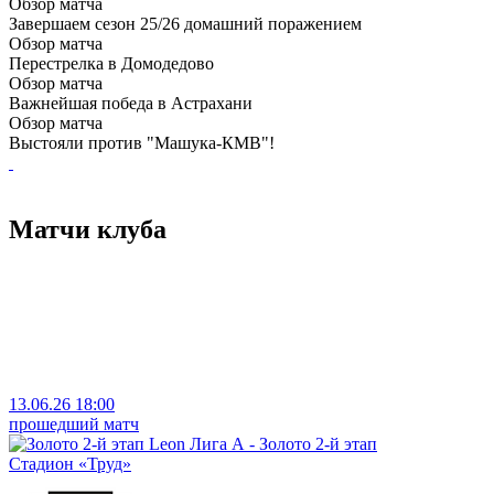
Обзор матча
Завершаем сезон 25/26 домашний поражением
Обзор матча
Перестрелка в Домодедово
Обзор матча
Важнейшая победа в Астрахани
Обзор матча
Выстояли против "Машука-КМВ"!
Матчи клуба
13.06.26
18:00
прошедший матч
Leon Лига А - Золото 2-й этап
Стадион «Труд»