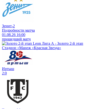
Зенит-2
Подробности матча
01.08.26
16:00
прошедший матч
Leon Лига А - Золото 2-й этап
Стадион «Манеж «Красная Звезда»
Иртыш
2:0