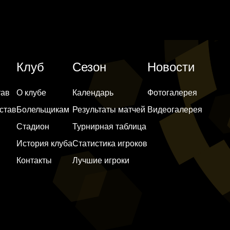
Клуб
Сезон
Новости
тав
О клубе
Календарь
Фотогалерея
став
Болельщикам
Результаты матчей
Видеогалерея
Стадион
Турнирная таблица
История клуба
Статистика игроков
Контакты
Лучшие игроки