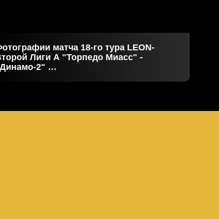
отографии матча 18-го тура LEON-
торой Лиги А "Торпедо Миасс" -
"Динамо-2"
8.07.2026