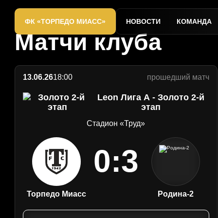
Завершаем сезон 25/2
Официальный
сайт
ФК «ТОРПЕДО МИАСС»
НОВОСТИ
КОМАНДА
ФК
Матчи клуба
«Торпедо»
Миасс
13.06.26
18:00
прошедший матч
Leon Лига А - Золото 2-й
этап
Стадион «Труд»
0:3
Торпедо Миасс
Родина-2