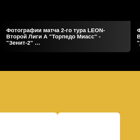
Фотографии матча 2-го тура LEON-
Ф
Второй Лиги А "Торпедо Миасс" -
В
"Зенит-2"
25.07.2026
1