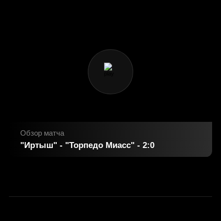
Обзор матча
"Иртыш" - "Торпедо Миасс" - 2:0