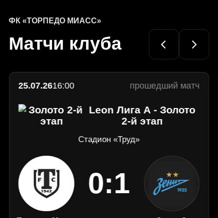
КМВ"!
домашний поражением
Перестрелка в Домодедово
Официальный
сайт
ФК «ТОРПЕДО МИАСС»
ФК
Матчи клуба
«Торпедо»
Миасс
25.07.26
16:00
прошедший матч
Leon Лига А - Золото
2-й этап
Стадион «Труд»
0:1