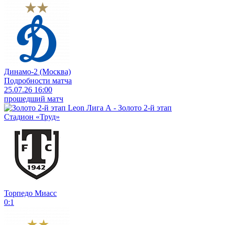
Динамо-2 (Москва)
Подробности матча
25.07.26
16:00
прошедший матч
Leon Лига А - Золото 2-й этап
Стадион «Труд»
Торпедо Миасс
0:1