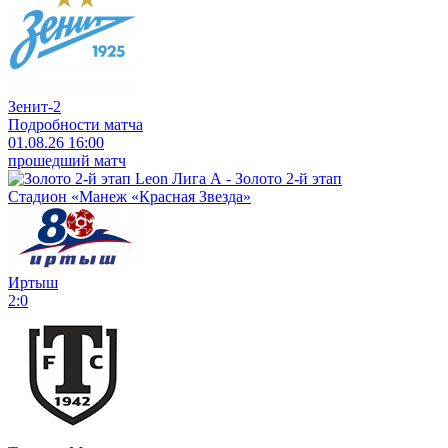
Зенит-2
Подробности матча
01.08.26
16:00
прошедший матч
Leon Лига А - Золото 2-й этап
Стадион «Манеж «Красная Звезда»
Иртыш
2:0