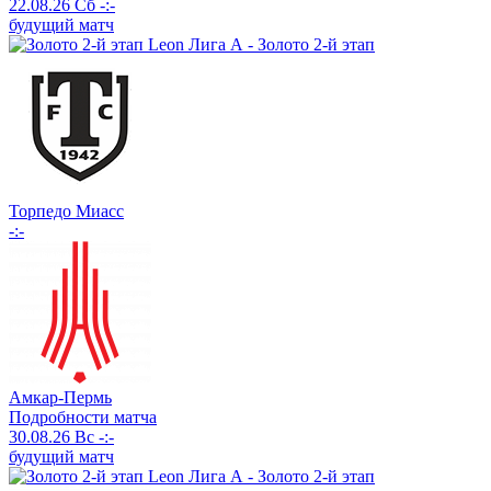
22.08.26
Сб
-:-
будущий матч
Leon Лига А - Золото 2-й этап
Торпедо Миасс
-:-
Амкар-Пермь
Подробности матча
30.08.26
Вс
-:-
будущий матч
Leon Лига А - Золото 2-й этап