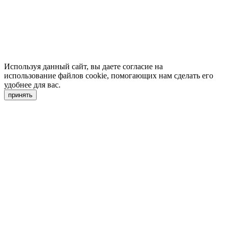
Используя данный сайт, вы даете согласие на
использование файлов cookie, помогающих нам сделать его
удобнее для вас.
принять