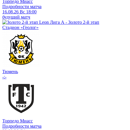
Торпедо Миасс
Подробности матча
16.08.26
Вс
18:00
будущий матч
Leon Лига А - Золото 2-й этап
Стадион «Геолог»
Тюмень
-:-
Торпедо Миасс
Подробности матча