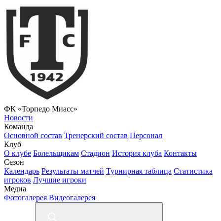
ФК «Торпедо Миасс»
Новости
Команда
Основной состав
Тренерский состав
Персонал
Клуб
О клубе
Болельщикам
Стадион
История клуба
Контакты
Сезон
Календарь
Результаты матчей
Турнирная таблица
Статистика
игроков
Лучшие игроки
Медиа
Фотогалерея
Видеогалерея