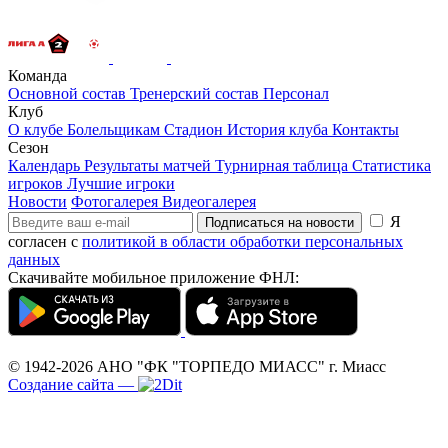
Команда
Основной состав
Тренерский состав
Персонал
Клуб
О клубе
Болельщикам
Стадион
История клуба
Контакты
Сезон
Календарь
Результаты матчей
Турнирная таблица
Статистика
игроков
Лучшие игроки
Новости
Фотогалерея
Видеогалерея
Я
Подписаться на новости
согласен с
политикой в области обработки персональных
данных
Скачивайте мобильное приложение ФНЛ:
© 1942-2026
АНО "ФК "ТОРПЕДО МИАСС"
г. Миасс
Создание сайта
—