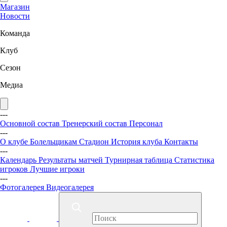
Магазин
Новости
Команда
Клуб
Сезон
Медиа
---
Основной состав
Тренерский состав
Персонал
---
О клубе
Болельщикам
Стадион
История клуба
Контакты
---
Календарь
Результаты матчей
Турнирная таблица
Статистика
игроков
Лучшие игроки
---
Фотогалерея
Видеогалерея