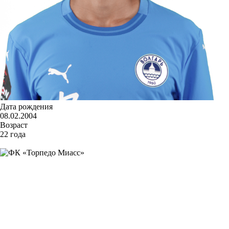
Дата рождения
08.02.2004
Возраст
22 года