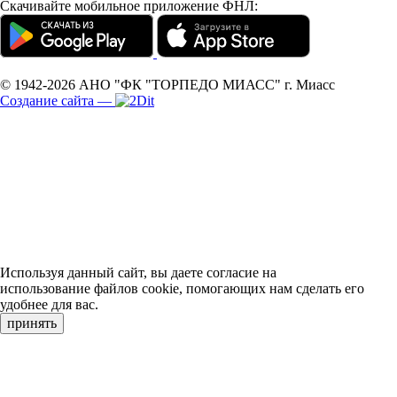
Скачивайте мобильное приложение ФНЛ:
© 1942-2026
АНО "ФК "ТОРПЕДО МИАСС"
г. Миасс
Создание сайта
—
Используя данный сайт, вы даете согласие на
использование файлов cookie, помогающих нам сделать его
удобнее для вас.
принять