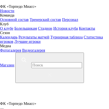
ФК «Торпедо Миасс»
Новости
Команда
Основной состав
Тренерский состав
Персонал
Клуб
О клубе
Болельщикам
Стадион
История клуба
Контакты
Сезон
Календарь
Результаты матчей
Турнирная таблица
Статистика
игроков
Лучшие игроки
Медиа
Фотогалерея
Видеогалерея
Магазин
ФК «Торпедо Миасс»