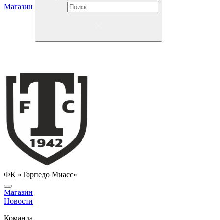
Магазин
ФК «Торпедо Миасс»
Магазин
Новости
Команда