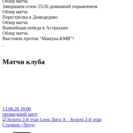
Обзор матча
Завершаем сезон 25/26 домашний поражением
Обзор матча
Перестрелка в Домодедово
Обзор матча
Важнейшая победа в Астрахани
Обзор матча
Выстояли против "Машука-КМВ"!
Матчи клуба
13.06.26
18:00
прошедший матч
Leon Лига А - Золото 2-й этап
Стадион «Труд»