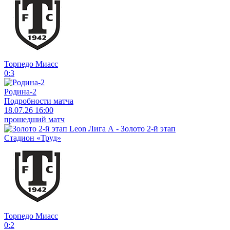
Торпедо Миасс
0:3
Родина-2
Подробности матча
18.07.26
16:00
прошедший матч
Leon Лига А - Золото 2-й этап
Стадион «Труд»
Торпедо Миасс
0:2