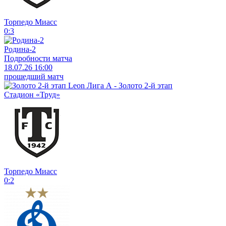
Торпедо Миасс
0:3
Родина-2
Подробности матча
18.07.26
16:00
прошедший матч
Leon Лига А - Золото 2-й этап
Стадион «Труд»
Торпедо Миасс
0:2