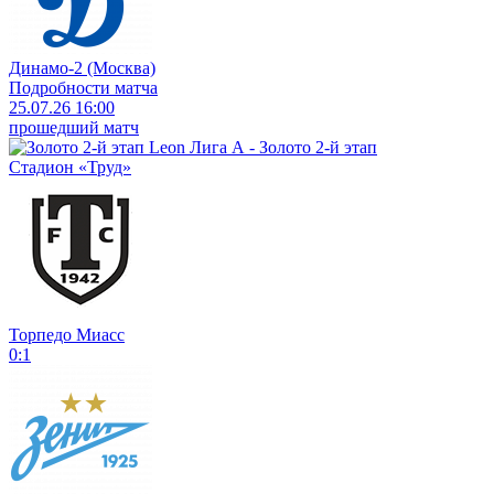
Динамо-2 (Москва)
Подробности матча
25.07.26
16:00
прошедший матч
Leon Лига А - Золото 2-й этап
Стадион «Труд»
Торпедо Миасс
0:1