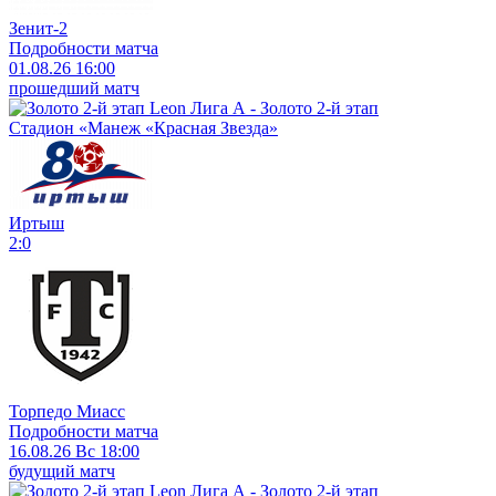
Зенит-2
Подробности матча
01.08.26
16:00
прошедший матч
Leon Лига А - Золото 2-й этап
Стадион «Манеж «Красная Звезда»
Иртыш
2:0
Торпедо Миасс
Подробности матча
16.08.26
Вс
18:00
будущий матч
Leon Лига А - Золото 2-й этап