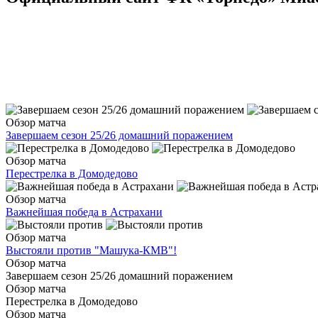
Обзор матча
Завершаем сезон 25/26 домашний поражением
Обзор матча
Перестрелка в Домодедово
Обзор матча
Важнейшая победа в Астрахани
Обзор матча
Выстояли против "Машука-КМВ"!
Обзор матча
Завершаем сезон 25/26 домашний поражением
Обзор матча
Перестрелка в Домодедово
Обзор матча