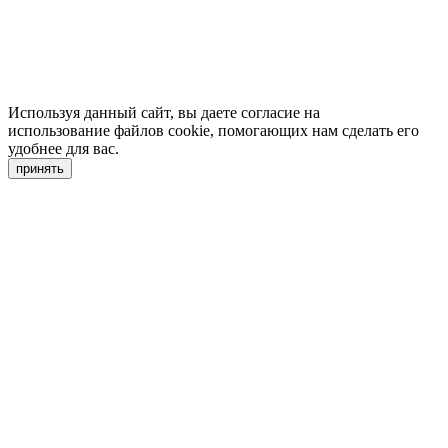
Используя данный сайт, вы даете согласие на
использование файлов cookie, помогающих нам сделать его
удобнее для вас.
принять