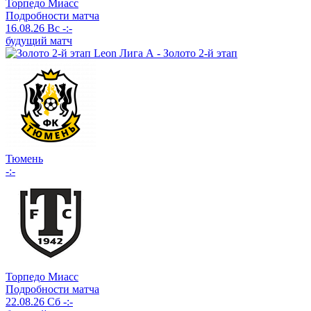
Торпедо Миасс
Подробности матча
16.08.26
Вс
-:-
будущий матч
Leon Лига А - Золото 2-й этап
Тюмень
-:-
Торпедо Миасс
Подробности матча
22.08.26
Сб
-:-