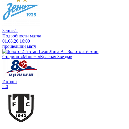
Зенит-2
Подробности матча
01.08.26
16:00
прошедший матч
Leon Лига А - Золото 2-й этап
Стадион «Манеж «Красная Звезда»
Иртыш
2:0