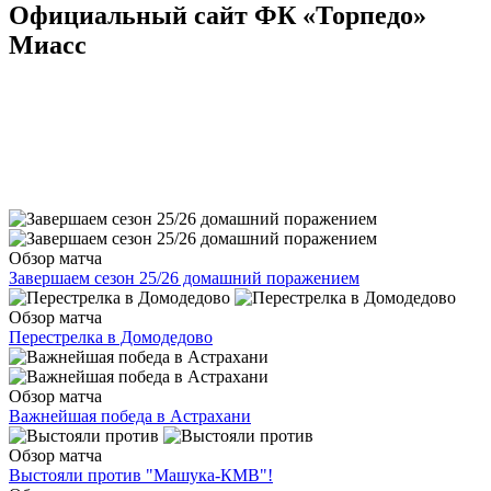
Официальный сайт ФК «Торпедо»
Миасс
Обзор матча
Завершаем сезон 25/26 домашний поражением
Обзор матча
Перестрелка в Домодедово
Обзор матча
Важнейшая победа в Астрахани
Обзор матча
Выстояли против "Машука-КМВ"!