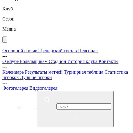
Клуб
Сезон
Медиа
---
Основной состав
Тренерский состав
Персонал
---
О клубе
Болельщикам
Стадион
История клуба
Контакты
---
Календарь
Результаты матчей
Турнирная таблица
Статистика
игроков
Лучшие игроки
---
Фотогалерея
Видеогалерея