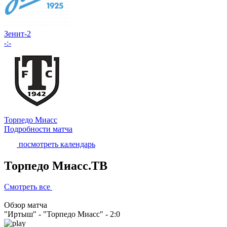
Зенит-2
-:-
Торпедо Миасс
Подробности матча
посмотреть календарь
Торпедо Миасс.
ТВ
Смотреть все
Обзор матча
"Иртыш" - "Торпедо Миасс" - 2:0