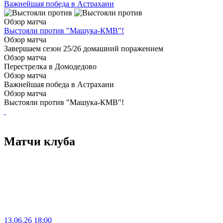
Важнейшая победа в Астрахани
Обзор матча
Выстояли против "Машука-КМВ"!
Обзор матча
Завершаем сезон 25/26 домашний поражением
Обзор матча
Перестрелка в Домодедово
Обзор матча
Важнейшая победа в Астрахани
Обзор матча
Выстояли против "Машука-КМВ"!
Матчи клуба
13.06.26
18:00