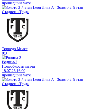
прошедший матч
Leon Лига А - Золото 2-й этап
Стадион «Труд»
Торпедо Миасс
0:3
Родина-2
Подробности матча
18.07.26
16:00
прошедший матч
Leon Лига А - Золото 2-й этап
Стадион «Труд»