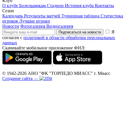
Клуб
О клубе
Болельщикам
Стадион
История клуба
Контакты
Сезон
Календарь
Результаты матчей
Турнирная таблица
Статистика
игроков
Лучшие игроки
Новости
Фотогалерея
Видеогалерея
Я
Подписаться на новости
согласен с
политикой в области обработки персональных
данных
Скачивайте мобильное приложение ФНЛ:
© 1942-2026
АНО "ФК "ТОРПЕДО МИАСС"
г. Миасс
Создание сайта
—