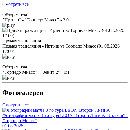
Смотреть все
Обзор матча
"Иртыш" - "Торпедо Миасс" - 2:0
Прямая трансляция
Прямая трансляция - Иртыш vs Торпедо Миасс (01.08.2026
17:00)
Обзор матча
"Торпедо Миасс" - "Зенит-2" - 0:1
Фотогалерея
Смотреть все
Фотографии матча 3-го тура LEON-Второй Лиги А "Иртыш" -
"Торпедо Миасс"
01.08.2026