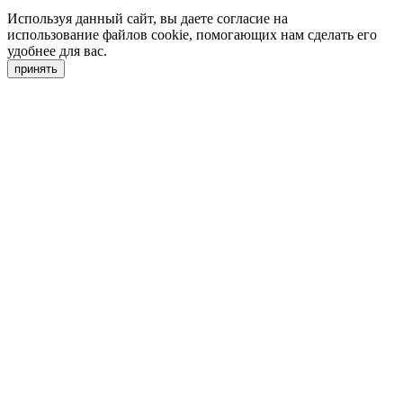
Используя данный сайт, вы даете согласие на
использование файлов cookie, помогающих нам сделать его
удобнее для вас.
принять