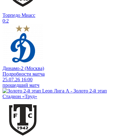
Торпедо Миасс
0:2
Динамо-2 (Москва)
Подробности матча
25.07.26
16:00
прошедший матч
Leon Лига А - Золото 2-й этап
Стадион «Труд»