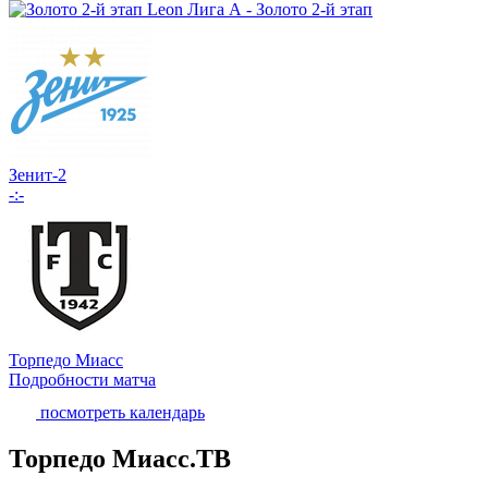
Leon Лига А - Золото 2-й этап
Зенит-2
-:-
Торпедо Миасс
Подробности матча
посмотреть календарь
Торпедо Миасс.
ТВ