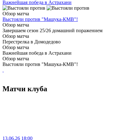
Важнейшая победа в Астрахани
Обзор матча
Выстояли против "Машука-КМВ"!
Обзор матча
Завершаем сезон 25/26 домашний поражением
Обзор матча
Перестрелка в Домодедово
Обзор матча
Важнейшая победа в Астрахани
Обзор матча
Выстояли против "Машука-КМВ"!
Матчи клуба
13.06.26
18:00