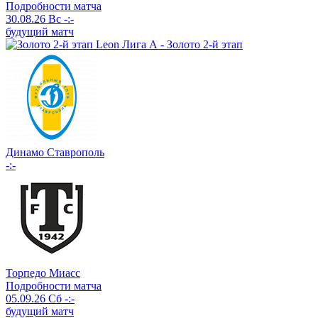
Подробности матча
30.08.26
Вс
-:-
будущий матч
Leon Лига А - Золото 2-й этап
Динамо Ставрополь
-:-
Торпедо Миасс
Подробности матча
05.09.26
Сб
-:-
будущий матч