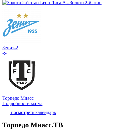
Leon Лига А - Золото 2-й этап
Зенит-2
-:-
Торпедо Миасс
Подробности матча
посмотреть календарь
Торпедо Миасс.
ТВ