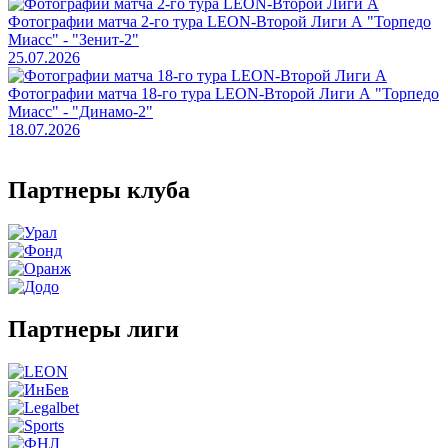
Фотографии матча 2-го тура LEON-Второй Лиги А "Торпедо
Миасс" - "Зенит-2"
25.07.2026
Фотографии матча 18-го тура LEON-Второй Лиги А "Торпедо
Миасс" - "Динамо-2"
18.07.2026
Партнеры клуба
Партнеры лиги