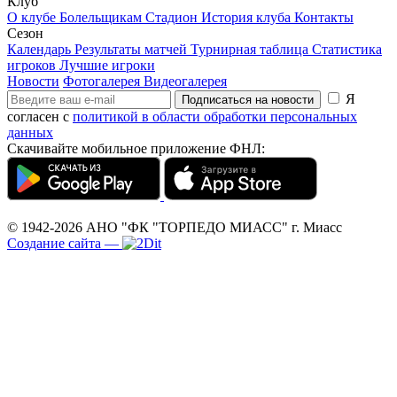
Клуб
О клубе
Болельщикам
Стадион
История клуба
Контакты
Сезон
Календарь
Результаты матчей
Турнирная таблица
Статистика
игроков
Лучшие игроки
Новости
Фотогалерея
Видеогалерея
Я
Подписаться на новости
согласен с
политикой в области обработки персональных
данных
Скачивайте мобильное приложение ФНЛ:
© 1942-2026
АНО "ФК "ТОРПЕДО МИАСС"
г. Миасс
Создание сайта
—