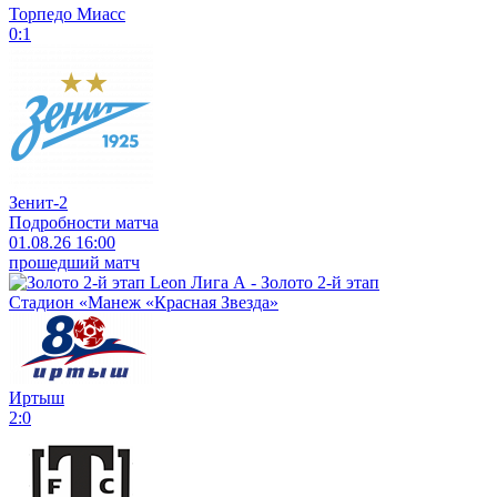
Торпедо Миасс
0:1
Зенит-2
Подробности матча
01.08.26
16:00
прошедший матч
Leon Лига А - Золото 2-й этап
Стадион «Манеж «Красная Звезда»
Иртыш
2:0