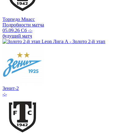
Торпедо Миасс
Подробности матча
05.09.26
Сб
-:-
будущий матч
Leon Лига А - Золото 2-й этап
Зенит-2
-:-