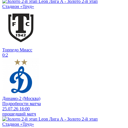
Leon Лига А - Золото 2-й этап
Стадион «Труд»
Торпедо Миасс
0:2
Динамо-2 (Москва)
Подробности матча
25.07.26
16:00
прошедший матч
Leon Лига А - Золото 2-й этап
Стадион «Труд»