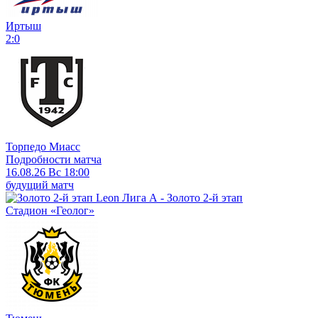
Иртыш
2:0
Торпедо Миасс
Подробности матча
16.08.26
Вс
18:00
будущий матч
Leon Лига А - Золото 2-й этап
Стадион «Геолог»