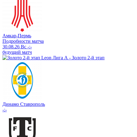
Амкар-Пермь
Подробности матча
30.08.26
Вс
-:-
будущий матч
Leon Лига А - Золото 2-й этап
Динамо Ставрополь
-:-