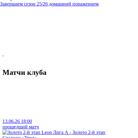
Завершаем сезон 25/26 домашний поражением
Матчи клуба
13.06.26
18:00
прошедший матч
Leon Лига А - Золото 2-й этап
Стадион «Труд»