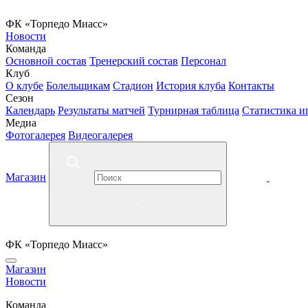
ФК «Торпедо Миасс»
Новости
Команда
Основной состав
Тренерский состав
Персонал
Клуб
О клубе
Болельщикам
Стадион
История клуба
Контакты
Сезон
Календарь
Результаты матчей
Турнирная таблица
Статистика и
Медиа
Фотогалерея
Видеогалерея
Магазин
ФК «Торпедо Миасс»
Магазин
Новости
Команда