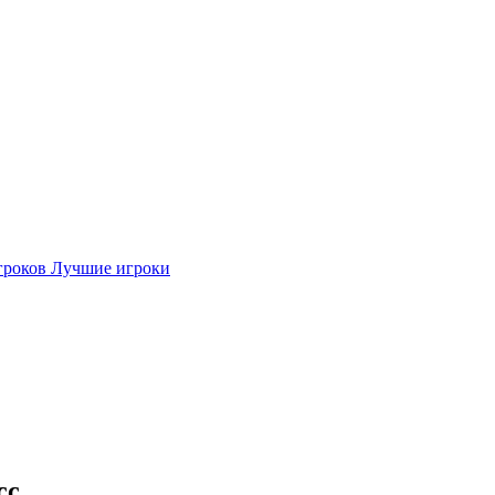
гроков
Лучшие игроки
сс