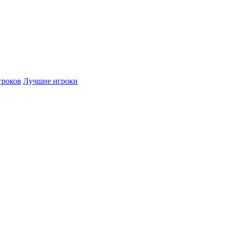
гроков
Лучшие игроки