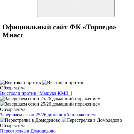
Официальный сайт ФК «Торпедо»
Миасс
Обзор матча
Выстояли против "Машука-КМВ"!
Обзор матча
Завершаем сезон 25/26 домашний поражением
Обзор матча
Перестрелка в Домодедово