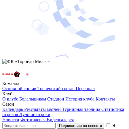
Команда
Основной состав
Тренерский состав
Персонал
Клуб
О клубе
Болельщикам
Стадион
История клуба
Контакты
Сезон
Календарь
Результаты матчей
Турнирная таблица
Статистика
игроков
Лучшие игроки
Новости
Фотогалерея
Видеогалерея
Я
Подписаться на новости