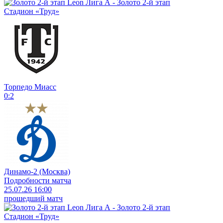
Leon Лига А - Золото 2-й этап
Стадион «Труд»
Торпедо Миасс
0:2
Динамо-2 (Москва)
Подробности матча
25.07.26
16:00
прошедший матч
Leon Лига А - Золото 2-й этап
Стадион «Труд»