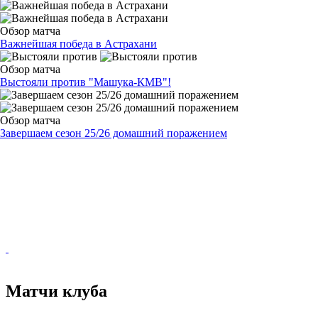
Обзор матча
Важнейшая победа в Астрахани
Обзор матча
Выстояли против "Машука-КМВ"!
Обзор матча
Завершаем сезон 25/26 домашний поражением
Матчи клуба