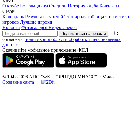
Клуб
О клубе
Болельщикам
Стадион
История клуба
Контакты
Сезон
Календарь
Результаты матчей
Турнирная таблица
Статистика
игроков
Лучшие игроки
Новости
Фотогалерея
Видеогалерея
Я
Подписаться на новости
согласен с
политикой в области обработки персональных
данных
Скачивайте мобильное приложение ФНЛ:
© 1942-2026
АНО "ФК "ТОРПЕДО МИАСС"
г. Миасс
Создание сайта
—