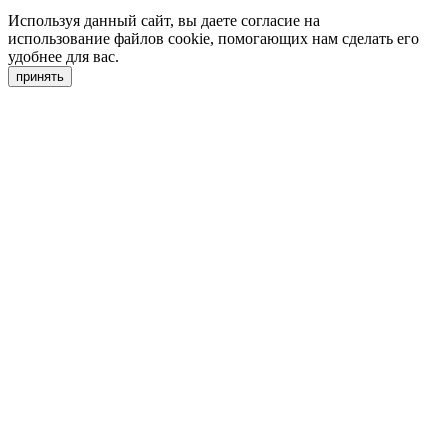
Используя данный сайт, вы даете согласие на
использование файлов cookie, помогающих нам сделать его
удобнее для вас.
принять