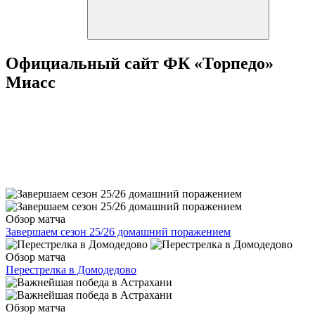
Официальный сайт ФК «Торпедо»
Миасс
Обзор матча
Завершаем сезон 25/26 домашний поражением
Обзор матча
Перестрелка в Домодедово
Обзор матча