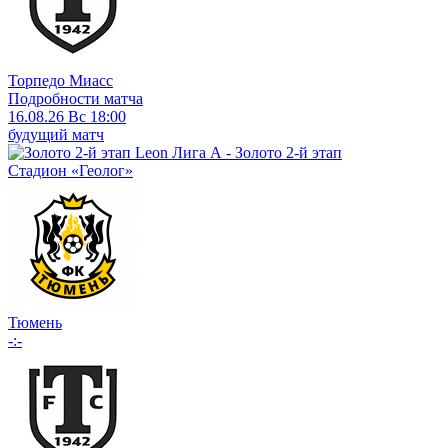
Торпедо Миасс
Подробности матча
16.08.26
Вс
18:00
будущий матч
Leon Лига А - Золото 2-й этап
Стадион «Геолог»
Тюмень
-:-