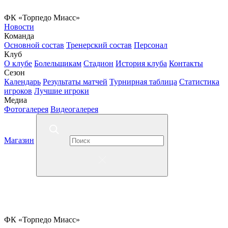
ФК «Торпедо Миасс»
Новости
Команда
Основной состав
Тренерский состав
Персонал
Клуб
О клубе
Болельщикам
Стадион
История клуба
Контакты
Сезон
Календарь
Результаты матчей
Турнирная таблица
Статистика
игроков
Лучшие игроки
Медиа
Фотогалерея
Видеогалерея
Магазин
ФК «Торпедо Миасс»