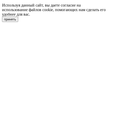
Используя данный сайт, вы даете согласие на
использование файлов cookie, помогающих нам сделать его
удобнее для вас.
принять