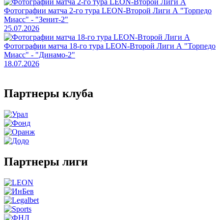
Фотографии матча 2-го тура LEON-Второй Лиги А "Торпедо
Миасс" - "Зенит-2"
25.07.2026
Фотографии матча 18-го тура LEON-Второй Лиги А "Торпедо
Миасс" - "Динамо-2"
18.07.2026
Партнеры клуба
Партнеры лиги