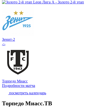
Leon Лига А - Золото 2-й этап
Зенит-2
-:-
Торпедо Миасс
Подробности матча
посмотреть календарь
Торпедо Миасс.
ТВ