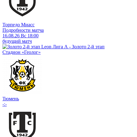
Торпедо Миасс
Подробности матча
16.08.26
Вс
18:00
будущий матч
Leon Лига А - Золото 2-й этап
Стадион «Геолог»
Тюмень
-:-