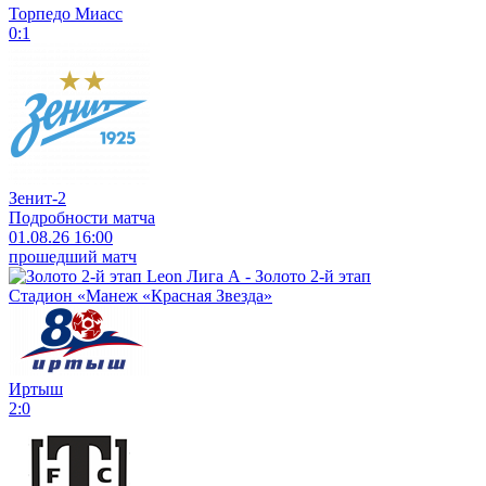
Торпедо Миасс
0:1
Зенит-2
Подробности матча
01.08.26
16:00
прошедший матч
Leon Лига А - Золото 2-й этап
Стадион «Манеж «Красная Звезда»
Иртыш
2:0