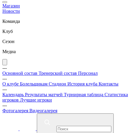
Магазин
Новости
Команда
Клуб
Сезон
Медиа
---
Основной состав
Тренерский состав
Персонал
---
О клубе
Болельщикам
Стадион
История клуба
Контакты
---
Календарь
Результаты матчей
Турнирная таблица
Статистика
игроков
Лучшие игроки
---
Фотогалерея
Видеогалерея