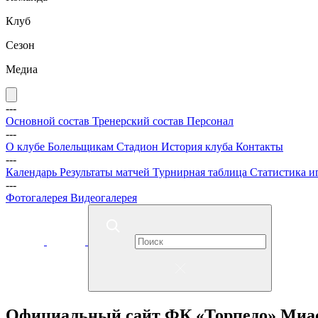
Клуб
Сезон
Медиа
---
Основной состав
Тренерский состав
Персонал
---
О клубе
Болельщикам
Стадион
История клуба
Контакты
---
Календарь
Результаты матчей
Турнирная таблица
Статистика и
---
Фотогалерея
Видеогалерея
Официальный сайт ФК «Торпедо» Миа