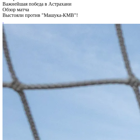
Важнейшая победа в Астрахани
Обзор матча
Выстояли против "Машука-КМВ"!