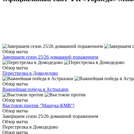
Обзор матча
Завершаем сезон 25/26 домашний поражением
Обзор матча
Перестрелка в Домодедово
Обзор матча
Важнейшая победа в Астрахани
Обзор матча
Выстояли против "Машука-КМВ"!
Обзор матча
Завершаем сезон 25/26 домашний поражением
Обзор матча
Перестрелка в Домодедово
Обзор матча