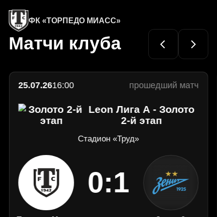
КМВ"!
домашний поражением
Перестрелка в Домодедово
Официальный
сайт
ФК «ТОРПЕДО МИАСС»
ФК
Матчи клуба
«Торпедо»
Миасс
25.07.26
16:00
прошедший матч
Leon Лига А - Золото
2-й этап
Стадион «Труд»
0:1