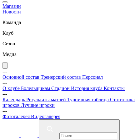
Магазин
Новости
Команда
Клуб
Сезон
Медиа
---
Основной состав
Тренерский состав
Персонал
---
О клубе
Болельщикам
Стадион
История клуба
Контакты
---
Календарь
Результаты матчей
Турнирная таблица
Статистика
игроков
Лучшие игроки
---
Фотогалерея
Видеогалерея