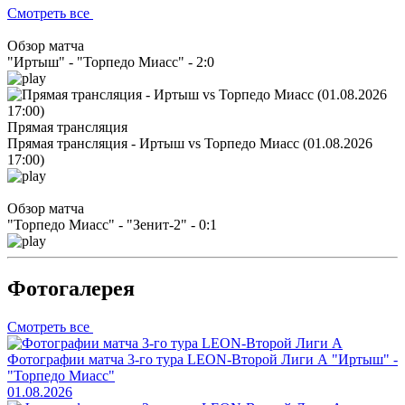
Смотреть все
Обзор матча
"Иртыш" - "Торпедо Миасс" - 2:0
Прямая трансляция
Прямая трансляция - Иртыш vs Торпедо Миасс (01.08.2026
17:00)
Обзор матча
"Торпедо Миасс" - "Зенит-2" - 0:1
Фотогалерея
Смотреть все
Фотографии матча 3-го тура LEON-Второй Лиги А "Иртыш" -
"Торпедо Миасс"
01.08.2026