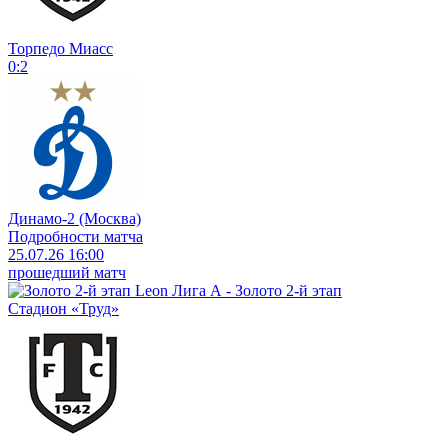
Торпедо Миасс
0:2
Динамо-2 (Москва)
Подробности матча
25.07.26
16:00
прошедший матч
Leon Лига А - Золото 2-й этап
Стадион «Труд»