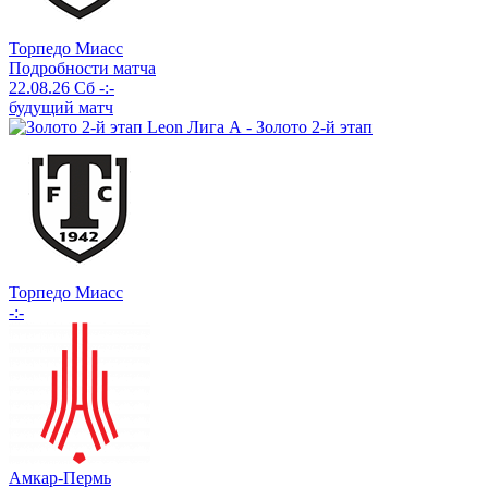
Торпедо Миасс
Подробности матча
22.08.26
Сб
-:-
будущий матч
Leon Лига А - Золото 2-й этап
Торпедо Миасс
-:-
Амкар-Пермь