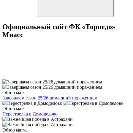
Официальный сайт ФК «Торпедо»
Миасс
Обзор матча
Завершаем сезон 25/26 домашний поражением
Обзор матча
Перестрелка в Домодедово
Обзор матча