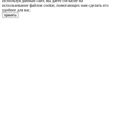
Используя данный сайт, вы даете согласие на
использование файлов cookie, помогающих нам сделать его
удобнее для вас.
принять