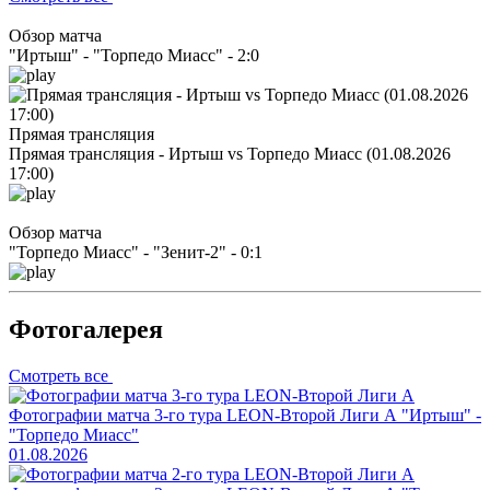
Обзор матча
"Иртыш" - "Торпедо Миасс" - 2:0
Прямая трансляция
Прямая трансляция - Иртыш vs Торпедо Миасс (01.08.2026
17:00)
Обзор матча
"Торпедо Миасс" - "Зенит-2" - 0:1
Фотогалерея
Смотреть все
Фотографии матча 3-го тура LEON-Второй Лиги А "Иртыш" -
"Торпедо Миасс"
01.08.2026