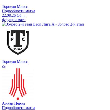
Торпедо Миасс
Подробности матча
22.08.26
Сб
-:-
будущий матч
Leon Лига А - Золото 2-й этап
Торпедо Миасс
-:-
Амкар-Пермь
Подробности матча