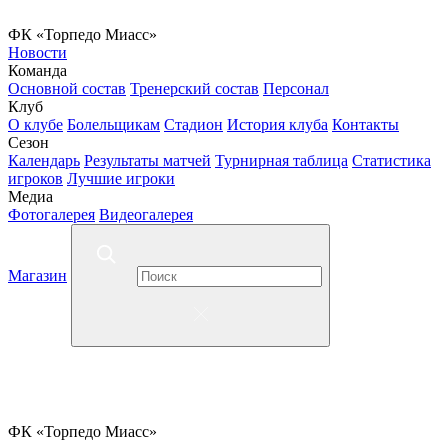
ФК «Торпедо Миасс»
Новости
Команда
Основной состав
Тренерский состав
Персонал
Клуб
О клубе
Болельщикам
Стадион
История клуба
Контакты
Сезон
Календарь
Результаты матчей
Турнирная таблица
Статистика
игроков
Лучшие игроки
Медиа
Фотогалерея
Видеогалерея
Магазин
ФК «Торпедо Миасс»