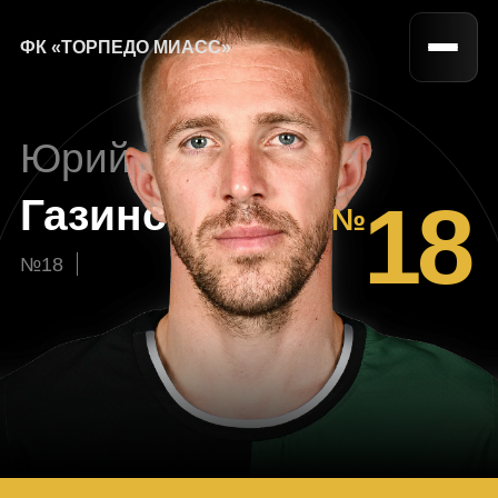
ФК «ТОРПЕДО МИАСС»
Юрий
18
Газинский
№18