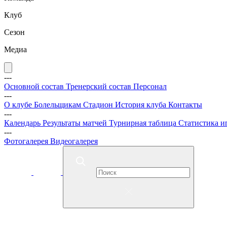
Клуб
Сезон
Медиа
---
Основной состав
Тренерский состав
Персонал
---
О клубе
Болельщикам
Стадион
История клуба
Контакты
---
Календарь
Результаты матчей
Турнирная таблица
Статистика и
---
Фотогалерея
Видеогалерея