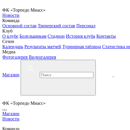
ФК «Торпедо Миасс»
Новости
Команда
Основной состав
Тренерский состав
Персонал
Клуб
О клубе
Болельщикам
Стадион
История клуба
Контакты
Сезон
Календарь
Результаты матчей
Турнирная таблица
Статистика и
Медиа
Фотогалерея
Видеогалерея
Магазин
ФК «Торпедо Миасс»
Магазин
Новости
Команда