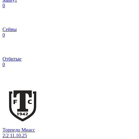
0
Сейвы
0
Отбитые
0
Торпедо Миасс
2:2
11.10.25