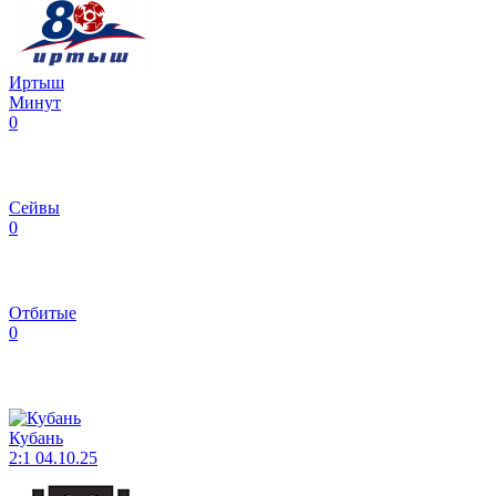
Иртыш
Минут
0
Сейвы
0
Отбитые
0
Кубань
2:1
04.10.25