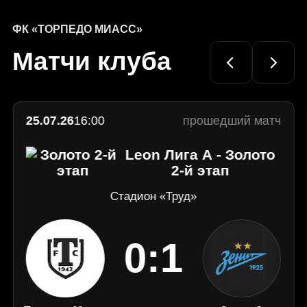
КМВ"!
домашний поражением
Перестрелка в Домодедово
Официальный
сайт
ФК «ТОРПЕДО МИАСС»
ФК
Матчи клуба
«Торпедо»
Миасс
25.07.26
16:00
прошедший матч
Leon Лига А - Золото
2-й этап
Стадион «Труд»
0:1