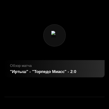
Обзор матча
"Иртыш" - "Торпедо Миасс" - 2:0