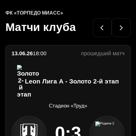
домашний поражением
Официальный
сайт
ФК «ТОРПЕДО МИАСС»
ФК
Матчи клуба
«Торпедо»
Миасс
13.06.26
18:00
прошедший матч
Leon Лига А - Золото 2-й этап
Стадион «Труд»
0:3